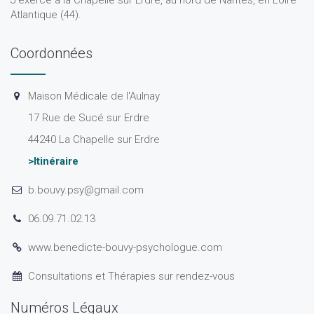
J'exerce à la Chapelle sur Erdre, au nord de Nantes, en Loire
Atlantique (44).
Coordonnées
Maison Médicale de l'Aulnay
17 Rue de Sucé sur Erdre
44240 La Chapelle sur Erdre
>Itinéraire
b.bouvy.psy@gmail.com
06.09.71.02.13
www.benedicte-bouvy-psychologue.com
Consultations et Thérapies sur rendez-vous
Numéros Légaux