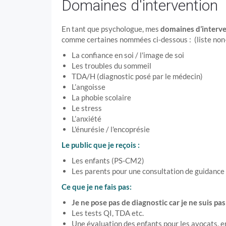
Domaines d'intervention
En tant que psychologue, mes
domaines d’interv
comme certaines nommées ci-dessous : (liste non
La confiance en soi / l'image de soi
Les troubles du sommeil
TDA/H (diagnostic posé par le médecin)
L’angoisse
La phobie scolaire
Le stress
L’anxiété
L'énurésie / l'encoprésie
Le public que je reçois :
Les enfants (PS-CM2)
Les parents pour une consultation de guidance
Ce que je ne fais pas:
Je ne pose pas de diagnostic car je ne suis p
Les tests QI, TDA etc.
Une évaluation des enfants pour les avocats, e